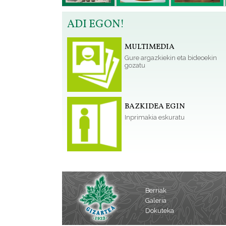
ADI EGON!
MULTIMEDIA
Gure argazkiekin eta bideoekin
gozatu
BAZKIDEA EGIN
Inprimakia eskuratu
Berriak
Galeria
Dokuteka