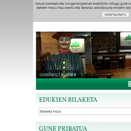
Geure cookieak eta hirugarrengoenak erabiltzen ditugu gure w
betiere mezu hau onartu eta berariaz adostasuna ematen ba
castellano
euskara
EDUKIEN BILAKETA
GUNE PRIBATUA