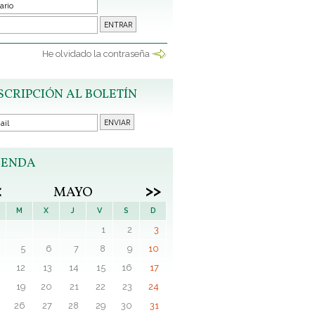
He olvidado la contraseña
SCRIPCIÓN AL BOLETÍN
ENDA
<
>>
MAYO
M
X
J
V
S
D
1
2
3
5
6
7
8
9
10
12
13
14
15
16
17
19
20
21
22
23
24
26
27
28
29
30
31