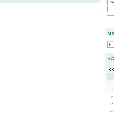
SU
AG
<
L
4
11
18
25