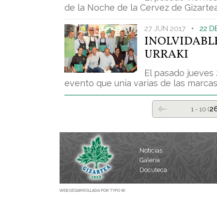
de la Noche de la Cervez de Gizartea d
27 JUN 2017
•
22 D
INOLVIDABL
URRAKI
El pasado jueves 
evento que unia varias de las marcas q
2
1 - 10 (
Noticias
Galería
Docuteca
WEB DESARROLLADA POR TYPO 90