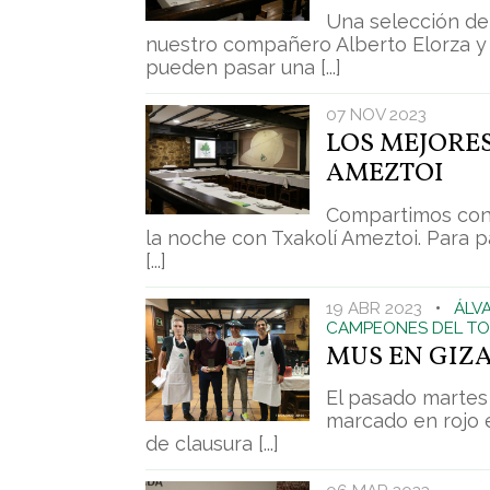
Una selección de
nuestro compañero Alberto Elorza y
pueden pasar una [...]
07 NOV 2023
LOS MEJORE
AMEZTOI
Compartimos con 
la noche con Txakolí Ameztoi. Para pa
[...]
19 ABR 2023
•
ÁLV
CAMPEONES DEL TO
MUS EN GIZ
El pasado martes
marcado en rojo e
de clausura [...]