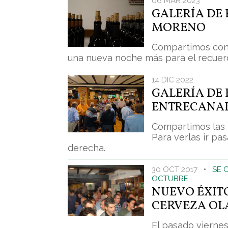
06 MAR 2023
GALERÍA DE
MORENO
Compartimos con
una nueva noche más para el recuer
14 DIC 2022
GALERÍA DE 
ENTRECANALE
Compartimos las 
Para verlas ir pa
derecha.
30 OCT 2017
•
SE 
OCTUBRE
NUEVO ÉXITO
CERVEZA OL
El pasado viernes