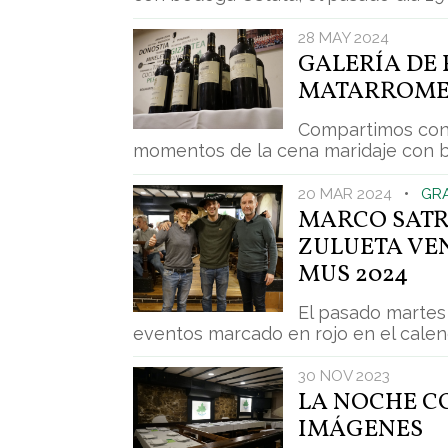
28 MAY 2024
GALERÍA DE 
MATARROM
Compartimos con 
momentos de la cena maridaje con 
20 MAR 2024
•
GR
MARCO SATR
ZULUETA VE
MUS 2024
El pasado martes
eventos marcado en rojo en el calendar
30 NOV 2023
LA NOCHE C
IMÁGENES