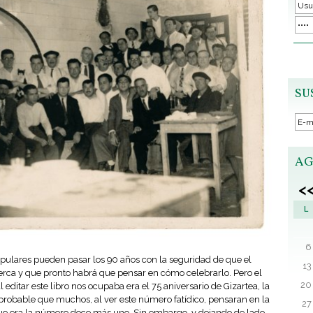
SU
AG
<
L
6
ulares pueden pasar los 90 años con la seguridad de que el
13
erca y que pronto habrá que pensar en cómo celebrarlo. Pero el
20
l editar este libro nos ocupaba era el 75 aniversario de Gizartea, la
probable que muchos, al ver este número fatídico, pensaran en la
27
ue era la número doce más uno. Sin embargo, y dejando de lado