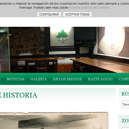
 analizar y mejorar la navegación de los usuarios en nuestro sitio web siempre y cu
mensaje. Puedes leer más sobre
nuestra política de Cookies
.
S
NOTICIAS
GALERÍA
EN LOS MEDIOS
HAZTE SOCIO
CONT
E HISTORIA
BÚ
ZO