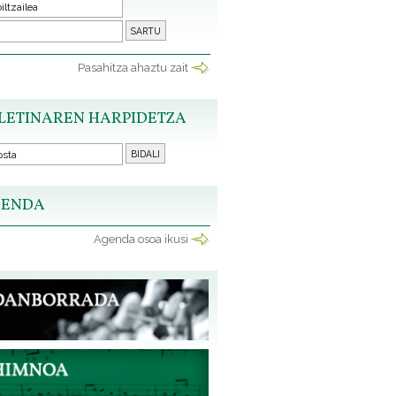
Pasahitza ahaztu zait
LETINAREN HARPIDETZA
ENDA
Agenda osoa ikusi