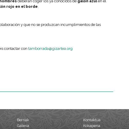
hombres
deberán coger los ya conocidos de
galón azul
en el
lón rojo en el borde
.
colaboración y que no se produzcan incumplimientos de las
is contactar con
tamborrada@gizartea.org
Berriak
Kontaktua
Galeria
Kokapena