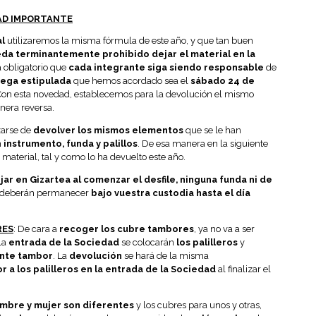
AD IMPORTANTE
l
utilizaremos la misma fórmula de este año, y que tan buen
da terminantemente prohibido dejar el material en la
 obligatorio que
cada integrante siga siendo responsable
de
rega estipulada
que hemos acordado sea el
sábado 24 de
Con esta novedad, establecemos para la devolución el mismo
nera reversa.
zarse de
devolver los mismos elementos
que se le han
n
instrumento, funda y palillos
. De esa manera en la siguiente
material, tal y como lo ha devuelto este año.
jar en Gizartea al comenzar el desfile, ninguna funda ni de
 deberán permanecer
bajo vuestra custodia hasta el día
RES
: De cara a
recoger los cubre tambores
, ya no va a ser
 la
entrada de la Sociedad
se colocarán
los palilleros
y
ante tambor
. La
devolución
se hará de la misma
 a los palilleros en la entrada de la Sociedad
al finalizar el
mbre y mujer son diferentes
y los cubres para unos y otras,