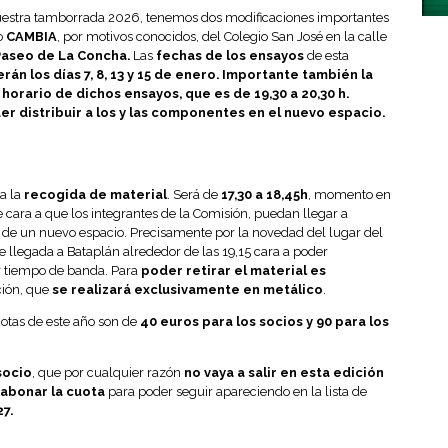
nuestra tamborrada 2026, tenemos dos modificaciones importantes
yo
CAMBIA
, por motivos conocidos, del Colegio San José en la calle
Paseo de La Concha.
Las
fechas de los ensayos
de esta
erán los días 7, 8, 13 y 15 de enero. Importante también la
horario de dichos ensayos, que es de 19,30 a 20,30 h.
r distribuir a los y las componentes en el nuevo espacio.
ra la
recogida de material
. Será de
17,30 a 18,45h
, momento en
 cara a que los integrantes de la Comisión, puedan llegar a
 de un nuevo espacio. Precisamente por la novedad del lugar del
e llegada a Bataplán alrededor de las 19,15 cara a poder
 tiempo de banda. Para
poder retirar el material es
ción, que
se realizará exclusivamente en metálico
.
otas de este año son de
40 euros para los socios y 90 para los
socio
, que por cualquier razón
no vaya a salir en esta edición
abonar la cuota
para poder seguir apareciendo en la lista de
7.