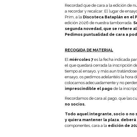
Recordad que de cara a la edición de 
a recordar y recalcar: El lugar de ensa
Prim, a la
Discoteca Bataplán en el 
edición 2026 de nuestra tamborrada.
S
segunda novedad, que se refiere al 
Pedimos puntualidad de cara a pode
RECOGIDA DE MATERIAL
El
miércoles 7
es la fecha indicada pa
el que quedará cerrada la inscripción de
tiempo al ensayo, y más aun tratándose
ensayo, os pedimos adelantéis la hora d
colocarnos adecuadamente y no perder
imprescindible el pago
de la inscrip
Recordamos de cara al pago, que las cu
no socios.
Todo aquel integrante, socio o no 
y quiera mantener la plaza
,
deberá 
componentes, cara a la
edición de 202