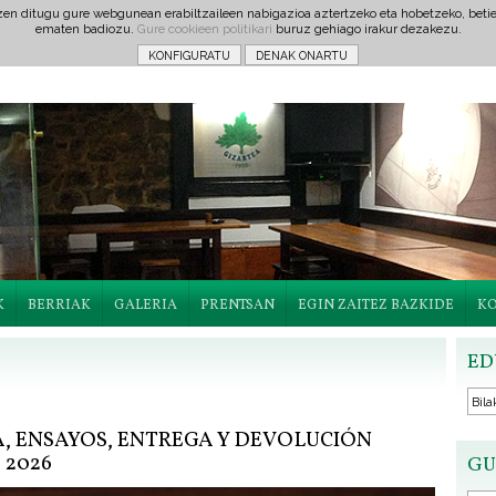
tzen ditugu gure webgunean erabiltzaileen nabigazioa aztertzeko eta hobetzeko, beti
ematen badiozu.
Gure cookieen politikari
buruz gehiago irakur dezakezu.
K
BERRIAK
GALERIA
PRENTSAN
EGIN ZAITEZ BAZKIDE
K
ED
 ENSAYOS, ENTREGA Y DEVOLUCIÓN
2026
GU