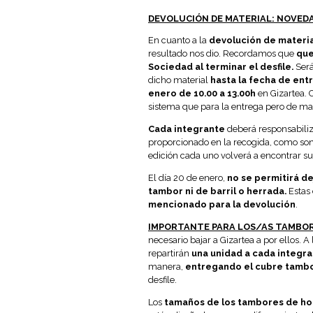
DEVOLUCIÓN DE MATERIAL: NOVED
En cuanto a la
devolución de materia
resultado nos dio. Recordamos que
que
Sociedad al terminar el desfile.
Será
dicho material
hasta la fecha de ent
enero de 10.00 a 13.00h
en Gizartea. 
sistema que para la entrega pero de ma
Cada integrante
deberá responsabili
proporcionado en la recogida, como so
edición cada uno volverá a encontrar su 
El día 20 de enero,
no se permitirá de
tambor ni de barril o herrada.
Estas
mencionado para la devolución
.
IMPORTANTE PARA LOS/AS TAMBO
necesario bajar a Gizartea a por ellos. A
repartirán
una unidad a cada integr
manera,
entregando el cubre tambor
desfile.
Los
tamaños de los tambores de ho