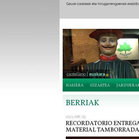
Geure cookieak eta hirugarrengoenak erabil
castellano
euskara
HASIERA
GIZARTEA
JARDUERA
BERRIAK
2025 ABE 29
RECORDATORIO ENTREGA,
MATERIAL TAMBORRADA 