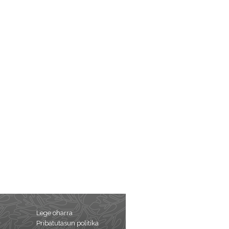
Lege oharra
Pribatutasun politika