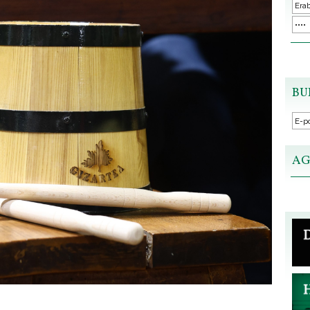
BU
AG