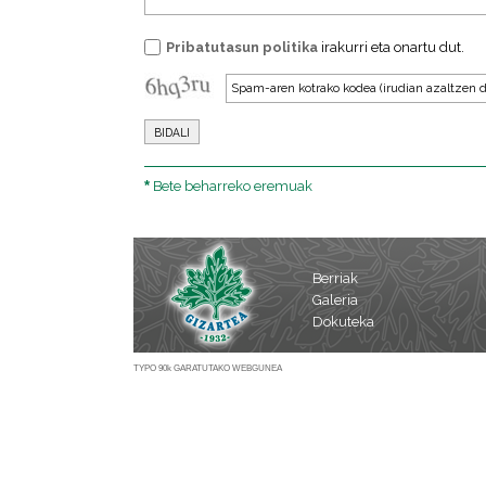
Pribatutasun politika
irakurri eta onartu dut.
*
Bete beharreko eremuak
Berriak
Galeria
Dokuteka
TYPO 90k GARATUTAKO WEBGUNEA