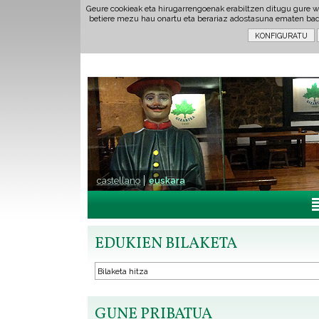
Geure cookieak eta hirugarrengoenak erabiltzen ditugu gure w
betiere mezu hau onartu eta berariaz adostasuna ematen ba
castellano
euskara
EDUKIEN BILAKETA
GUNE PRIBATUA