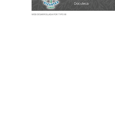
Docuteca
WEB DESARROLLADA POR TYPO 90