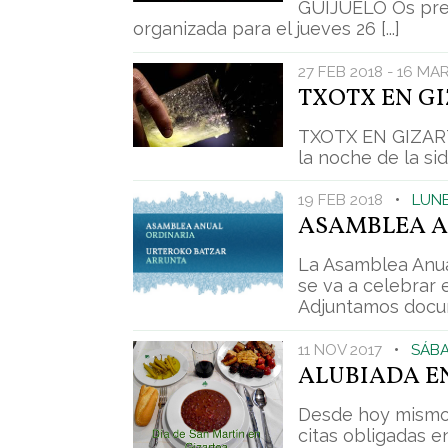
GUIJUELO Os pre
organizada para el jueves 26 [...]
27 FEB 2018 - 16 MA
TXOTX EN G
TXOTX EN GIZART
la noche de la sid
19 FEB 2018
•
LUNE
ASAMBLEA A
La Asamblea Anual
se va a celebrar 
Adjuntamos docume
11 NOV 2017
•
SÁBA
ALUBIADA E
Desde hoy mismo 
citas obligadas en