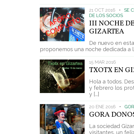
21 OCT 2016
•
SE 
DE LOS SOCIOS
III NOCHE D
GIZARTEA
De nuevo en esta
proponemos una noche dedicada a la ce
15 MAR 2016
TXOTX EN G
Hola a todos. De
y febrero los pr
y [...]
20 ENE 2016
•
GOR
GORA DONO
La sociedad Gizar
visitantes, un fel