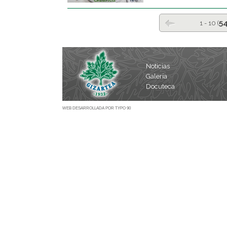
5
1 - 10 (
Noticias
Galería
Docuteca
WEB DESARROLLADA POR TYPO 90