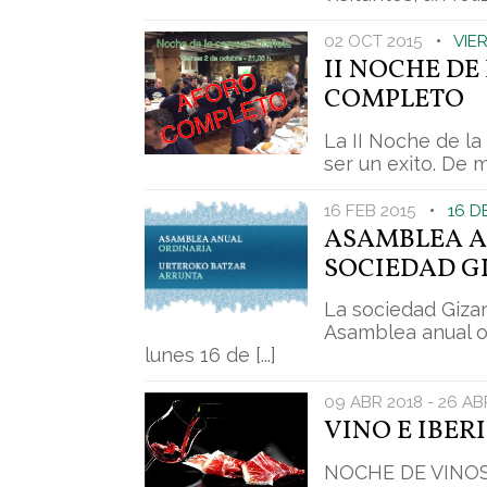
02 OCT 2015
•
VIE
II NOCHE DE
COMPLETO
La II Noche de l
ser un exito. De m
16 FEB 2015
•
16 D
ASAMBLEA A
SOCIEDAD G
La sociedad Gizar
Asamblea anual o
lunes 16 de [...]
09 ABR 2018 - 26 AB
VINO E IBER
NOCHE DE VINOS